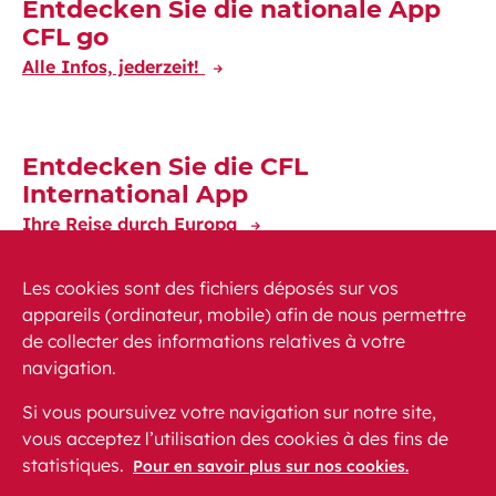
Entdecken Sie die nationale App
CFL go
Alle Infos, jederzeit!
Entdecken Sie die CFL
International App
Ihre Reise durch Europa
Les cookies sont des fichiers déposés sur vos
appareils (ordinateur, mobile) afin de nous permettre
de collecter des informations relatives à votre
navigation.
News
PEM
FAQ (häufig gestellte Fragen)
Si vous poursuivez votre navigation sur notre site,
Kontakt
Sitemap
vous acceptez l’utilisation des cookies à des fins de
Gesetzliche Voraussetzungen
statistiques.
Datenschutz
Pour en savoir plus sur nos cookies.
Barrierefreiheit