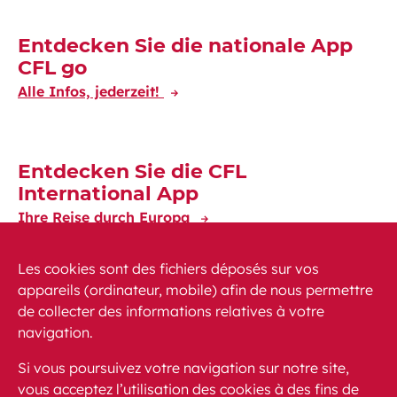
Entdecken Sie die nationale App
CFL go
Alle Infos, jederzeit!
Entdecken Sie die CFL
International App
Ihre Reise durch Europa
Les cookies sont des fichiers déposés sur vos
appareils (ordinateur, mobile) afin de nous permettre
de collecter des informations relatives à votre
navigation.
News
PEM
FAQ (häufig gestellte Fragen)
Si vous poursuivez votre navigation sur notre site,
Kontakt
Sitemap
vous acceptez l’utilisation des cookies à des fins de