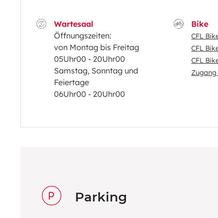
Wartesaal
Bike
Öffnungszeiten:
CFL Bik
von Montag bis Freitag
CFL Bik
05Uhr00 - 20Uhr00
CFL Bik
Samstag, Sonntag und
Zugang 
Feiertage
06Uhr00 - 20Uhr00
Parking