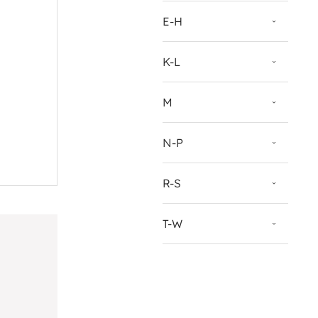
E-H
K-L
M
N-P
R-S
T-W