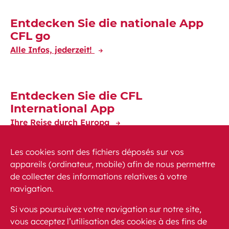
Entdecken Sie die nationale App
CFL go
Alle Infos, jederzeit!
Entdecken Sie die CFL
International App
Ihre Reise durch Europa
Les cookies sont des fichiers déposés sur vos
appareils (ordinateur, mobile) afin de nous permettre
de collecter des informations relatives à votre
navigation.
News
PEM
FAQ (häufig gestellte Fragen)
Si vous poursuivez votre navigation sur notre site,
Kontakt
Sitemap
vous acceptez l’utilisation des cookies à des fins de