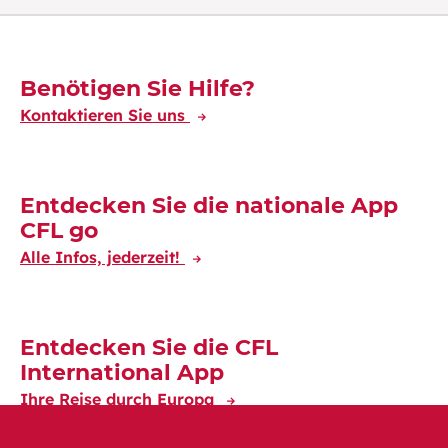
Découvrez-en plus
Benötigen Sie Hilfe?
Kontaktieren Sie uns
Entdecken Sie die nationale App
CFL go
Alle Infos, jederzeit!
Entdecken Sie die CFL
International App
Ihre Reise durch Europa