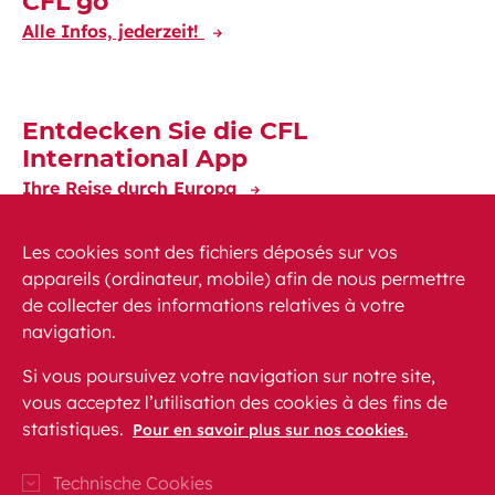
CFL go
Alle Infos, jederzeit!
Entdecken Sie die CFL
International App
Ihre Reise durch Europa
Les cookies sont des fichiers déposés sur vos
appareils (ordinateur, mobile) afin de nous permettre
de collecter des informations relatives à votre
navigation.
News
PEM
FAQ (häufig gestellte Fragen)
Si vous poursuivez votre navigation sur notre site,
Kontakt
Sitemap
vous acceptez l’utilisation des cookies à des fins de
Gesetzliche Voraussetzungen
statistiques.
Datenschutz
Pour en savoir plus sur nos cookies.
Barrierefreiheit
Technische Cookies