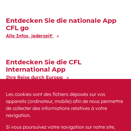
Entdecken Sie die nationale App
CFL go
Alle Infos, jederzeit!
Entdecken Sie die CFL
International App
Ihre Reise durch Europa
Les cookies sont des fichiers déposés sur vos
appareils (ordinateur, mobile) afin de nous permettre
de collecter des informations relatives à votre
navigation.
News
PEM
FAQ (häufig gestellte Fragen)
Si vous poursuivez votre navigation sur notre site,
Kontakt
Sitemap