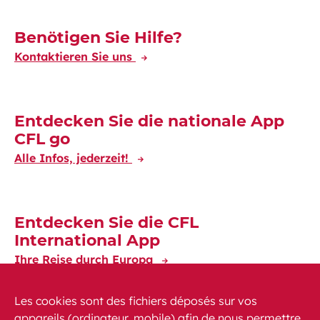
Découvrez-en plus
Benötigen Sie Hilfe?
Kontaktieren Sie uns
Entdecken Sie die nationale App
CFL go
Alle Infos, jederzeit!
Entdecken Sie die CFL
International App
Ihre Reise durch Europa
Les cookies sont des fichiers déposés sur vos
appareils (ordinateur, mobile) afin de nous permettre