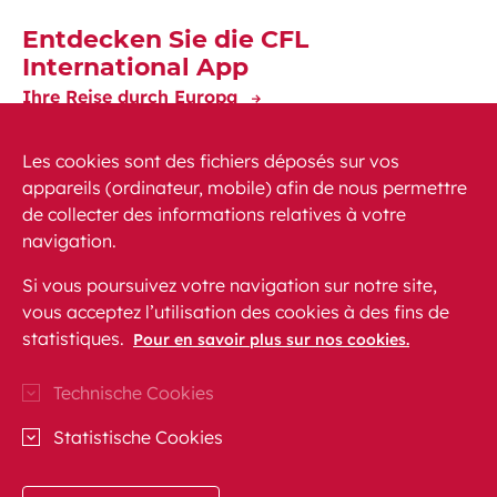
Entdecken Sie die CFL
International App
Ihre Reise durch Europa
Les cookies sont des fichiers déposés sur vos
appareils (ordinateur, mobile) afin de nous permettre
de collecter des informations relatives à votre
navigation.
News
PEM
FAQ (häufig gestellte Fragen)
Si vous poursuivez votre navigation sur notre site,
Kontakt
Sitemap
vous acceptez l’utilisation des cookies à des fins de
Gesetzliche Voraussetzungen
statistiques.
Datenschutz
Pour en savoir plus sur nos cookies.
Barrierefreiheit
Technische Cookies
CFL auf Instagram (Öffnet ein neues Fenster)
Blog CFL (Öffnet ein neues Fenster)
CFL auf Facebook (Öffnet ein neues F
CFL auf Linkedln (Öffnet ein ne
CFL auf Youtube (Öffnet e
Statistische Cookies