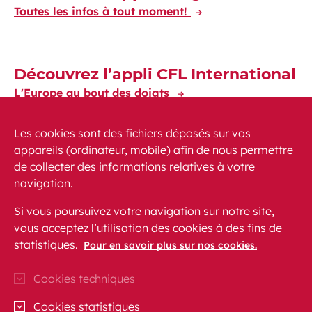
Toutes les infos à tout moment!
Découvrez l’appli CFL International
L'Europe au bout des doigts
Les cookies sont des fichiers déposés sur vos
appareils (ordinateur, mobile) afin de nous permettre
de collecter des informations relatives à votre
navigation.
Actualités
PMR
FAQ
Contact
Plan du site
Si vous poursuivez votre navigation sur notre site,
Mentions légales
vous acceptez l’utilisation des cookies à des fins de
Protection des données personnelles
statistiques.
Pour en savoir plus sur nos cookies.
Accessibilité
Cookies techniques
CFL sur Instagram (Ouvre une nouvelle fenêtre)
Blog CFL (Ouvre une nouvelle fenêtre)
CFL sur Facebook (Ouvre une nouvell
CFL sur Linkedln (Ouvre une nou
CFL sur Youtube (Ouvre un
Cookies statistiques