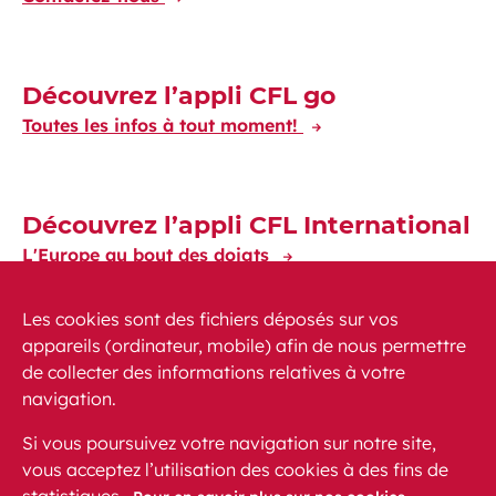
Découvrez l’appli CFL go
Toutes les infos à tout moment!
Découvrez l’appli CFL International
L'Europe au bout des doigts
Les cookies sont des fichiers déposés sur vos
appareils (ordinateur, mobile) afin de nous permettre
de collecter des informations relatives à votre
navigation.
Actualités
PMR
FAQ
Contact
Plan du site
Si vous poursuivez votre navigation sur notre site,
Mentions légales
vous acceptez l’utilisation des cookies à des fins de
Protection des données personnelles