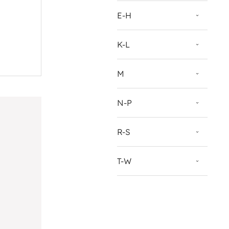
E-H
K-L
M
N-P
R-S
T-W