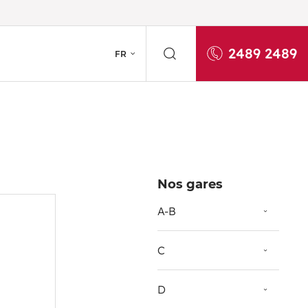
2489 2489
FR
Nos gares
A-B
C
D