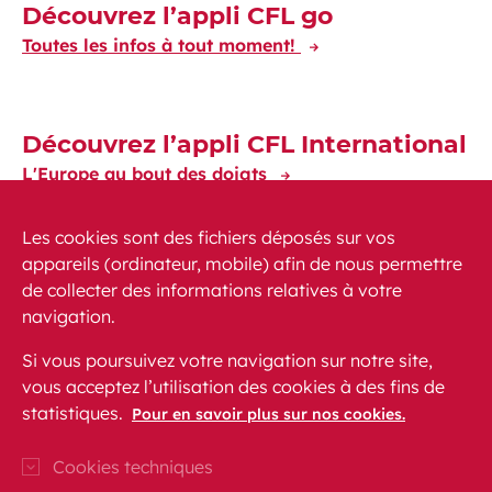
Découvrez l’appli CFL go
Toutes les infos à tout moment!
Découvrez l’appli CFL International
L'Europe au bout des doigts
Les cookies sont des fichiers déposés sur vos
appareils (ordinateur, mobile) afin de nous permettre
de collecter des informations relatives à votre
navigation.
Actualités
PMR
FAQ
Contact
Plan du site
Si vous poursuivez votre navigation sur notre site,
Mentions légales
vous acceptez l’utilisation des cookies à des fins de
Protection des données personnelles
statistiques.
Pour en savoir plus sur nos cookies.
Accessibilité
Cookies techniques