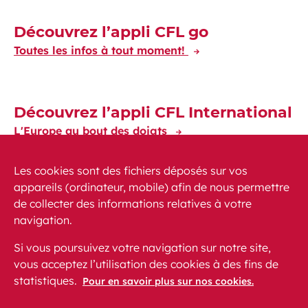
Découvrez l’appli CFL go
Toutes les infos à tout moment!
Découvrez l’appli CFL International
L'Europe au bout des doigts
Les cookies sont des fichiers déposés sur vos
appareils (ordinateur, mobile) afin de nous permettre
de collecter des informations relatives à votre
navigation.
Actualités
PMR
FAQ
Contact
Plan du site
Si vous poursuivez votre navigation sur notre site,
Mentions légales
vous acceptez l’utilisation des cookies à des fins de
statistiques.
Protection des données personnelles
Pour en savoir plus sur nos cookies.
Accessibilité