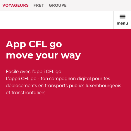
VOYAGEURS
FRET
GROUPE
menu
App CFL go
move your way
Facile avec l’appli CFL go!
L’appli CFL go - ton compagnon digital pour tes
déplacements en transports publics luxembourgeois
et transfrontaliers
Télécharger sur Google Play
Télécharger sur l'Apple Store