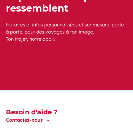
ressemblent
Horaires et infos personnalisées et sur mesure, porte
à porte, pour des voyages à ton image.
Ton trajet, notre appli.
Télécharger sur Google Play
Télécharger sur l'Apple Store
Découvrez-en plus
Besoin d'aide ?
Contactez-nous