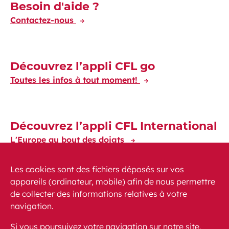
Découvrez-en plus
Besoin d'aide ?
Contactez-nous
Découvrez l’appli CFL go
Toutes les infos à tout moment!
Découvrez l’appli CFL International
L'Europe au bout des doigts
Les cookies sont des fichiers déposés sur vos
appareils (ordinateur, mobile) afin de nous permettre
de collecter des informations relatives à votre
navigation.
Actualités
PMR
FAQ
Contact
Plan du site
Si vous poursuivez votre navigation sur notre site,