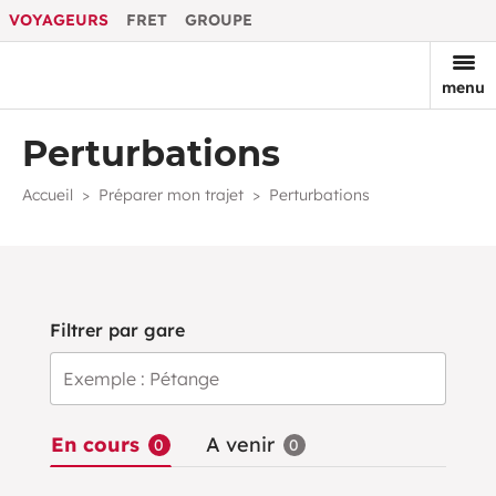
VOYAGEURS
FRET
GROUPE
menu
Perturbations
Accueil
Préparer mon trajet
Perturbations
Filtrer par gare
gare / arrêt
En cours
A venir
0
0