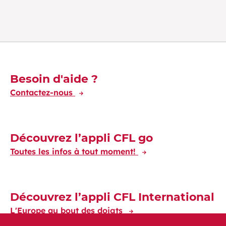
Découvrez-en plus
Besoin d'aide ?
Contactez-nous
Découvrez l’appli CFL go
Toutes les infos à tout moment!
Découvrez l’appli CFL International
L'Europe au bout des doigts