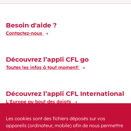
Découvrez-en plus
Besoin d'aide ?
Contactez-nous
Découvrez l’appli CFL go
Toutes les infos à tout moment!
Découvrez l’appli CFL International
L'Europe au bout des doigts
Les cookies sont des fichiers déposés sur vos
appareils (ordinateur, mobile) afin de nous permettre