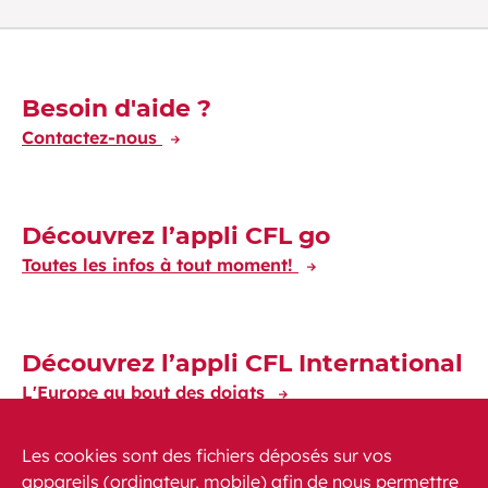
Découvrez-en plus
Besoin d'aide ?
Contactez-nous
Découvrez l’appli CFL go
Toutes les infos à tout moment!
Découvrez l’appli CFL International
L'Europe au bout des doigts
Les cookies sont des fichiers déposés sur vos
appareils (ordinateur, mobile) afin de nous permettre