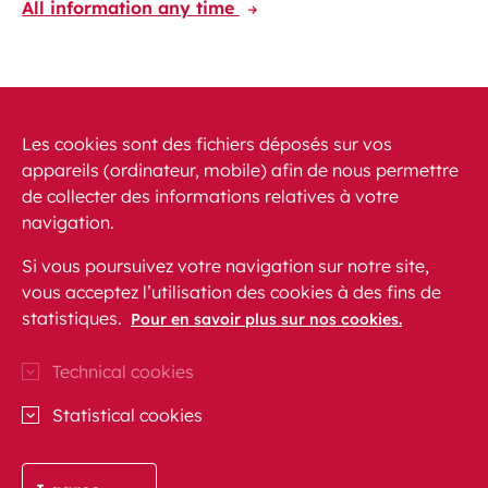
All information any time
Discover the CFL International app
Travelling at your fingertips through Europe
Les cookies sont des fichiers déposés sur vos
appareils (ordinateur, mobile) afin de nous permettre
de collecter des informations relatives à votre
navigation.
Si vous poursuivez votre navigation sur notre site,
vous acceptez l’utilisation des cookies à des fins de
News
PRM
FAQ
Contact
Site map
statistiques.
Pour en savoir plus sur nos cookies.
Legal conditions
Data protection
Accessibility
Technical cookies
CFL on Instagram (opens in a new window)
Blog CFL (opens in a new window)
CFL on Facebook (opens in a new wi
CFL on Linkedln (opens in a n
CFL on Youtube (opens in
Statistical cookies