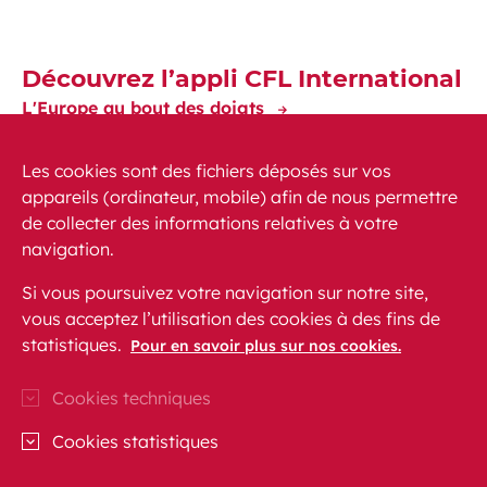
Découvrez l’appli CFL International
L'Europe au bout des doigts
Les cookies sont des fichiers déposés sur vos
appareils (ordinateur, mobile) afin de nous permettre
de collecter des informations relatives à votre
navigation.
Actualités
PMR
FAQ
Contact
Plan du site
Si vous poursuivez votre navigation sur notre site,
Mentions légales
vous acceptez l’utilisation des cookies à des fins de
Protection des données personnelles
statistiques.
Pour en savoir plus sur nos cookies.
Accessibilité
Cookies techniques
CFL sur Instagram (Ouvre une nouvelle fenêtre)
Blog CFL (Ouvre une nouvelle fenêtre)
CFL sur Facebook (Ouvre une nouvell
CFL sur Linkedln (Ouvre une nou
CFL sur Youtube (Ouvre un
Cookies statistiques