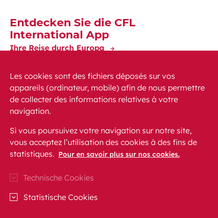
Entdecken Sie die CFL
International App
Ihre Reise durch Europa
Les cookies sont des fichiers déposés sur vos
appareils (ordinateur, mobile) afin de nous permettre
de collecter des informations relatives à votre
navigation.
News
PEM
FAQ (häufig gestellte Fragen)
Si vous poursuivez votre navigation sur notre site,
Kontakt
Sitemap
vous acceptez l’utilisation des cookies à des fins de
statistiques.
Gesetzliche Voraussetzungen
Datenschutz
Pour en savoir plus sur nos cookies.
Barrierefreiheit
Technische Cookies
CFL auf Instagram (Öffnet ein neues Fenster)
Blog CFL (Öffnet ein neues Fenster)
CFL auf Facebook (Öffnet ein neues F
CFL auf Linkedln (Öffnet ein ne
CFL auf Youtube (Öffnet e
Statistische Cookies