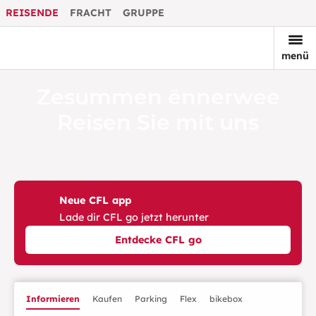
REISENDE
FRACHT
GRUPPE
menü
Zesummen ënnerwee
Reisen Sie mit uns
Neue CFL app
Lade dir CFL go jetzt herunter
Entdecke CFL go
Informieren
Kaufen
Parking
Flex
bikebox