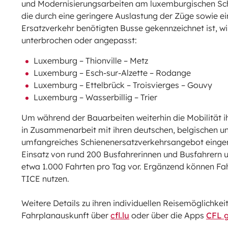
und Modernisierungsarbeiten am luxemburgischen Schi
die durch eine geringere Auslastung der Züge sowie ei
Ersatzverkehr benötigten Busse gekennzeichnet ist, w
unterbrochen oder angepasst:
Luxemburg – Thionville – Metz
Luxemburg – Esch-sur-Alzette – Rodange
Luxemburg – Ettelbrück – Troisvierges – Gouvy
Luxemburg – Wasserbillig – Trier
Um während der Bauarbeiten weiterhin die Mobilität ih
in Zusammenarbeit mit ihren deutschen, belgischen un
umfangreiches Schienenersatzverkehrsangebot einger
Einsatz von rund 200 Busfahrerinnen und Busfahrer
etwa 1.000 Fahrten pro Tag vor. Ergänzend können F
TICE nutzen.
Weitere Details zu ihren individuellen Reisemöglichkei
Fahrplanauskunft über
cfl.lu
oder über die Apps
CFL 