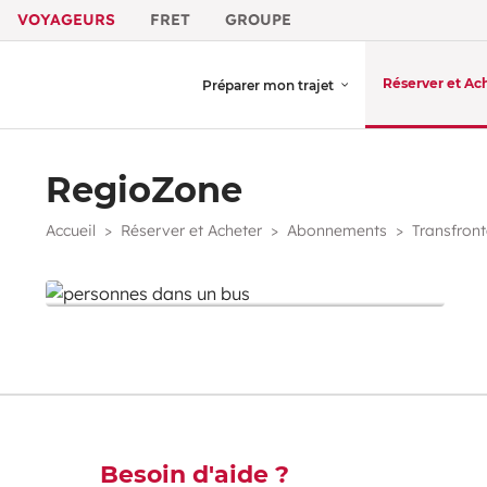
VOYAGEURS
FRET
GROUPE
Réserver et Ac
Préparer mon trajet
RegioZone
Accueil
Réserver et Acheter
Abonnements
Transfront
RegioZone
RegioZone
Découvrez-en plus
Besoin d'aide ?