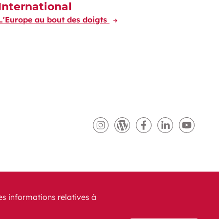
International
L'Europe au bout des doigts
CFL sur Instagram (Ouvre u
Blog CFL (Ouvre une n
CFL sur Facebook
CFL sur Lin
CFL s
es informations relatives à