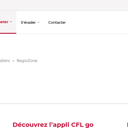
heter
S'évader
Contacter
aliers
RegioZone
RegioZone
Studentepass
Découvrez l’appli CFL go