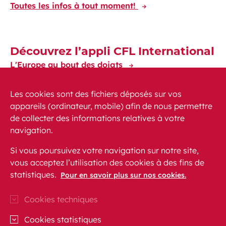
Toutes les infos à tout moment!
Découvrez l’appli CFL International
L'Europe au bout des doigts
Les cookies sont des fichiers déposés sur vos
appareils (ordinateur, mobile) afin de nous permettre
de collecter des informations relatives à votre
navigation.
Actualités
PMR
FAQ
Contact
Plan du site
Si vous poursuivez votre navigation sur notre site,
Mentions légales
vous acceptez l’utilisation des cookies à des fins de
statistiques.
Protection des données personnelles
Pour en savoir plus sur nos cookies.
Accessibilité
Cookies techniques
CFL sur Instagram (Ouvre une nouvelle fenêtre)
Blog CFL (Ouvre une nouvelle fenêtre)
CFL sur Facebook (Ouvre une nouvell
CFL sur Linkedln (Ouvre une nou
CFL sur Youtube (Ouvre un
Cookies statistiques