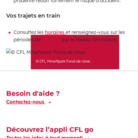
prudente réduit fortement le risque d’accident.
Vos trajets en train
Consultez les
horaires
et renseignez-vous sur les
périodes de
travaux
sur le réseau ferroviaire.
© CFL Minettpark Fond-de-Gras
Découvrez-en plus
Besoin d'aide ?
Contactez-nous
Découvrez l’appli CFL go
Toutes les infos à tout moment!