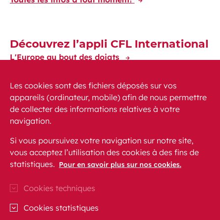
Découvrez l’appli CFL International
L'Europe au bout des doigts
Les cookies sont des fichiers déposés sur vos
appareils (ordinateur, mobile) afin de nous permettre
de collecter des informations relatives à votre
navigation.
Actualités
PMR
FAQ
Contact
Plan du site
Si vous poursuivez votre navigation sur notre site,
Mentions légales
vous acceptez l’utilisation des cookies à des fins de
statistiques.
Protection des données personnelles
Pour en savoir plus sur nos cookies.
Accessibilité
Cookies techniques
CFL sur Instagram (Ouvre une nouvelle fenêtre)
Blog CFL (Ouvre une nouvelle fenêtre)
CFL sur Facebook (Ouvre une nouvell
CFL sur Linkedln (Ouvre une nou
CFL sur Youtube (Ouvre un
Cookies statistiques