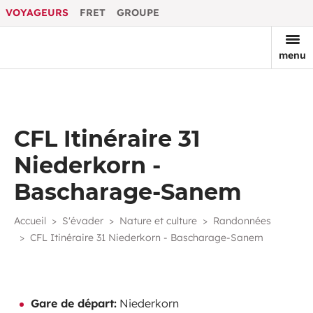
VOYAGEURS
FRET
GROUPE
menu
CFL Itinéraire 31
Niederkorn -
Bascharage-Sanem
Accueil
S'évader
Nature et culture
Randonnées
CFL Itinéraire 31 Niederkorn - Bascharage-Sanem
Gare de départ:
Niederkorn