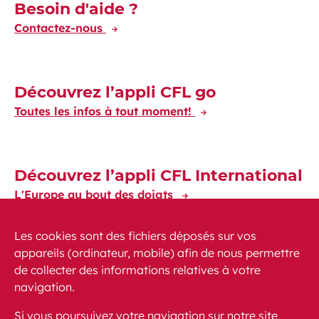
Découvrez-en plus
Besoin d'aide ?
Contactez-nous
Découvrez l’appli CFL go
Toutes les infos à tout moment!
Découvrez l’appli CFL International
L'Europe au bout des doigts
Les cookies sont des fichiers déposés sur vos
appareils (ordinateur, mobile) afin de nous permettre
de collecter des informations relatives à votre
navigation.
Actualités
PMR
FAQ
Contact
Plan du site
Si vous poursuivez votre navigation sur notre site,