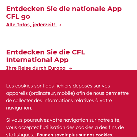
Entdecken Sie die nationale App
CFL go
Alle Infos, jederzeit!
Entdecken Sie die CFL
International App
Ihre Reise durch Europa
Les cookies sont des fichiers déposés sur vos
appareils (ordinateur, mobile) afin de nous permettre
de collecter des informations relatives à votre
navigation.
News
PEM
FAQ (häufig gestellte Fragen)
Si vous poursuivez votre navigation sur notre site,
Kontakt
Sitemap
vous acceptez l’utilisation des cookies à des fins de
Gesetzliche Voraussetzungen
Datenschutz
statistiques.
Pour en savoir plus sur nos cookies.