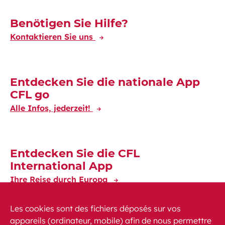
Découvrez-en plus
Benötigen Sie Hilfe?
Kontaktieren Sie uns
Entdecken Sie die nationale App
CFL go
Alle Infos, jederzeit!
Entdecken Sie die CFL
International App
Ihre Reise durch Europa
Les cookies sont des fichiers déposés sur vos
appareils (ordinateur, mobile) afin de nous permettre