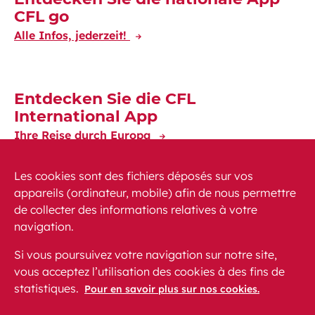
CFL go
Alle Infos, jederzeit!
Entdecken Sie die CFL
International App
Ihre Reise durch Europa
Les cookies sont des fichiers déposés sur vos
appareils (ordinateur, mobile) afin de nous permettre
de collecter des informations relatives à votre
navigation.
News
PEM
FAQ (häufig gestellte Fragen)
Si vous poursuivez votre navigation sur notre site,
Kontakt
Sitemap
vous acceptez l’utilisation des cookies à des fins de
statistiques.
Gesetzliche Voraussetzungen
Datenschutz
Pour en savoir plus sur nos cookies.
Barrierefreiheit