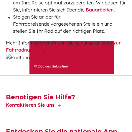
um Ihre Reise optimal vorzubereiten. Wir bauen für
Sie, informieren Sie sich über die
Bauarbeiten
.
Steigen Sie an der für
Fahrradreisende vorgesehenen Stelle ein und
stellen Sie Ihr Rad auf den richtigen Platz.
Mehr Informationen finden Sie auf unserer Seite
zur
Fahrradnutzung
.
© Douwes Sebastien
Découvrez-en plus
Benötigen Sie Hilfe?
Kontaktieren Sie uns
Entdecken Sie die nationale App