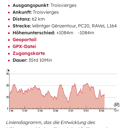
Ausgangspunkt
: Troisvierges
Ankunft:
Troisvierges
Distanz:
62 km
Strecke:
Wëntger Gënzentour, PC20, RAVeL L164
Höhenunterschied:
+1084m -1084m
Geoportail
GPX-Datei
Zugangskarte
Dauer:
3Std 10Min
Liniendiagramm, das die Entwicklung des